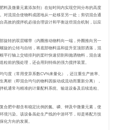
肥料及微量元素添加剂）在短时间内实现空间分布的高度
。对流混合使物料成团地从一处移至另一处；剪切混合通
台高效的搅拌机必须合理设计和平衡这些混合机制，以应
部旋转的双层螺带（内圈推动物料向一端，外圈推向另一
螺旋的公转与自转，将底部物料温和提升至顶部洒落，混
根平行轴上交错排列的桨叶快速切割和抛洒物料，混合速
造粒前的预处理，还会用到特殊的强力搅拌装置。
均匀度（常用变异系数CV%来量化），还注重生产效率、
生离析（即混合均匀的物料因振动或流动而重新分离），
拌机通常与精准的计量配料系统、输送设备及后续造粒、
复合肥中都含有稳定比例的氮、磷、钾及中微量元素，使
环境污染。该设备虽处生产线的中游环节，却是将配方技
保化方向的发展。