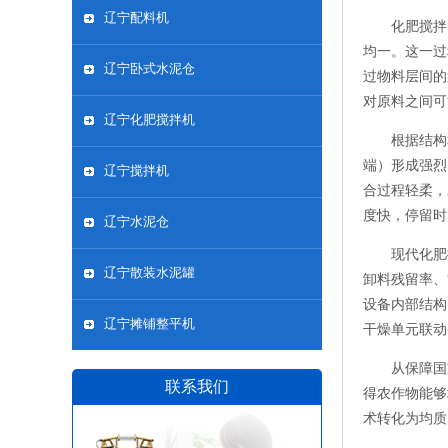
辽宁配料机
化肥搅拌
均一。这一过
辽宁卧式水泥仓
过物料层间的
对原料之间可
辽宁化肥搅拌机
根据结构
端）形成强烈
辽宁搅拌机
合过程轻柔，
度快，停留时
辽宁水泥仓
现代化肥
辽宁散装水泥罐
卸料残留率、
设备内部结构
辽宁摊铺整平机
干燥单元联动
从保障国
联系我们
得农作物能够
术转化为均质