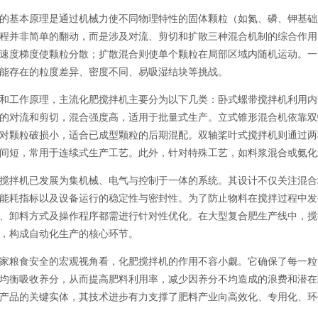
的基本原理是通过机械力使不同物理特性的固体颗粒（如氮、磷、钾基础
程并非简单的翻动，而是涉及对流、剪切和扩散三种混合机制的综合作用
速度梯度使颗粒分散；扩散混合则使单个颗粒在局部区域内随机运动。一
能存在的粒度差异、密度不同、易吸湿结块等挑战。
和工作原理，主流化肥搅拌机主要分为以下几类：卧式螺带搅拌机利用内
的对流和剪切，混合强度高，适用于批量式生产。立式锥形混合机依靠双
对颗粒破损小，适合已成型颗粒的后期混配。双轴桨叶式搅拌机则通过两
间短，常用于连续式生产工艺。此外，针对特殊工艺，如料浆混合或氨化
搅拌机已发展为集机械、电气与控制于一体的系统。其设计不仅关注混合
能耗指标以及设备运行的稳定性与密封性。为了防止物料在搅拌过程中发
、卸料方式及操作程序都需进行针对性优化。在大型复合肥生产线中，搅
，构成自动化生产的核心环节。
家粮食安全的宏观视角看，化肥搅拌机的作用不容小觑。它确保了每一粒
均衡吸收养分，从而提高肥料利用率，减少因养分不均造成的浪费和潜在
产品的关键实体，其技术进步有力支撑了肥料产业向高效化、专用化、环