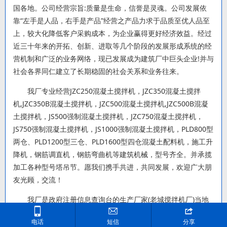
国各地。公司经营宗旨:质量是生命，信誉是灵魂。公司发展依
靠“左手是人品，右手是产品”经营之产品力求于品质至优人品至
上，较大化降低客户采购成本，为企业赢得更好经济效益。经过
近三十年来的开拓、创新、进取等几个阶段的发展形成系统的经
营机制和广泛的业务网络，现已发展成为建筑厂中巨头企业!并与
社会各界同仁建立了长期稳固的社会关系和业务往来。
我厂专业经营JZC250混凝土搅拌机，JZC350混凝土搅拌
机,JZC350B混凝土搅拌机，JZC500混凝土搅拌机,JZC500B混凝
土搅拌机，JS500强制混凝土搅拌机，JZC750混凝土搅拌机，
JS750强制混凝土搅拌机，JS1000强制混凝土搅拌机，PLD800型
两仓、PLD1200型三仓、PLD1600型四仓混凝土配料机，施工升
降机，钢筋调直机，钢筋弯曲机等建筑机械，型号齐全。并承揽
加工各种型号塔吊节。愿我们携手共进，共同发展，欢迎广大朋
友光顾，交流！
我厂是政府注册信息查询台的生产厂家(老城搅拌机厂)当地



114可查询
电话
短信
分享