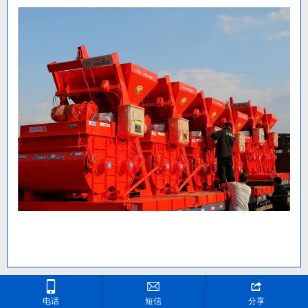



版权所有：开原市双圆建筑机械厂
电话
地址：开原市老城街教场
短信
分享