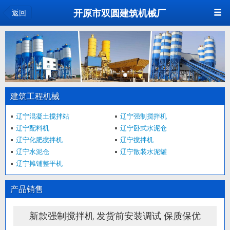
<
开原市双圆建筑机械厂
返回
建筑工程机械
辽宁混凝土搅拌站
辽宁强制搅拌机
辽宁配料机
辽宁卧式水泥仓
辽宁化肥搅拌机
辽宁搅拌机
辽宁水泥仓
辽宁散装水泥罐
辽宁摊铺整平机
产品销售
新款强制搅拌机 发货前安装调试 保质保优